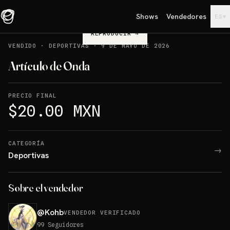
Shows
Vendedores
▾
ES
REPRODUCIR
→
VENDIDO
·
DEPORTIVAS
·
9 DE MAYO DE 2026
Artículo de Onda
PRECIO FINAL
$20.00 MXN
CATEGORÍA
→
Deportivas
Sobre el vendedor
@
Kohb
VENDEDOR VERIFICADO
99
Seguidores