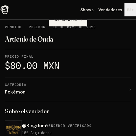
Shows
Vendedores
▾
ES
REPRODUCIR
→
VENDIDO
·
POKÉMON
·
10 DE MAYO DE 2026
Artículo de Onda
PRECIO FINAL
$80.00 MXN
CATEGORÍA
→
Pokémon
Sobre el vendedor
@
Kingdom
VENDEDOR VERIFICADO
152
Seguidores