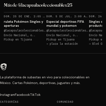
especial ex
Más de @lacapsulacoleccionables25
Sorteo: charizard colección especial ex
→
RECORDATORIOS
RECORD
DOM. 25 DE ENE. 2:05 AM
·
15
DOM. 5 DE JUL. 2:00 AM
·
3
ruleta Pokémon Singles y
Especial deportivas FIFA
Singles dep
aperturas
mundial y pokemon
producto c
@
lacapsulacoleccionables25
@
lacapsulacoleccionables25
@
lacapsulac
Envío Nacional, o..
Envío Nacional, o..
Envío Naci
Pickup en
Tijuana
Pickup en
Tijuana
Pickup en
→
plaza la estación
→
Blvd Gus
La plataforma de subastas en vivo para coleccionables en
México. Cartas Pokémon, deportivas, juguetes y más.
Instagram
Facebook
TikTok
CATEGORÍAS
COMUNIDAD