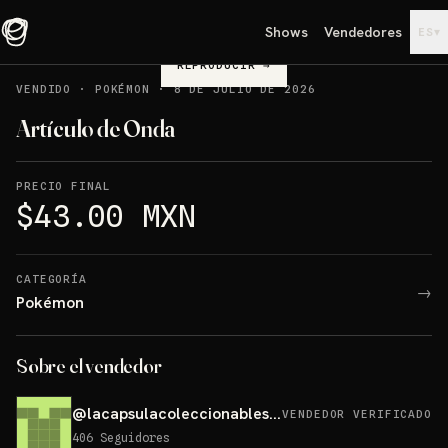
Shows
Vendedores
▾
ES
REPRODUCIR
→
VENDIDO
·
POKÉMON
·
8 DE JULIO DE 2026
Artículo de Onda
PRECIO FINAL
$43.00 MXN
CATEGORÍA
→
Pokémon
Sobre el vendedor
@
lacapsulacoleccionables25
VENDEDOR VERIFICADO
406
Seguidores