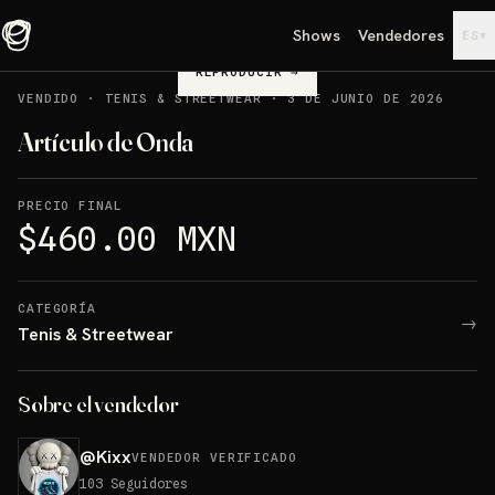
Shows
Vendedores
▾
ES
REPRODUCIR
→
VENDIDO
·
TENIS & STREETWEAR
·
3 DE JUNIO DE 2026
Artículo de Onda
PRECIO FINAL
$460.00 MXN
CATEGORÍA
→
Tenis & Streetwear
Sobre el vendedor
@
Kixx
VENDEDOR VERIFICADO
103
Seguidores