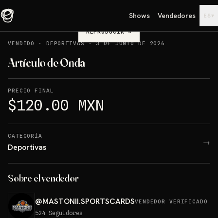
Shows
Vendedores
▾
ES
REPRODUCIR
→
VENDIDO
·
DEPORTIVAS
·
3 DE JUNIO DE 2026
Artículo de Onda
PRECIO FINAL
$120.00 MXN
CATEGORÍA
→
Deportivas
Sobre el vendedor
@
MASTONII.SPORTSCARDS
VENDEDOR VERIFICADO
524
Seguidores