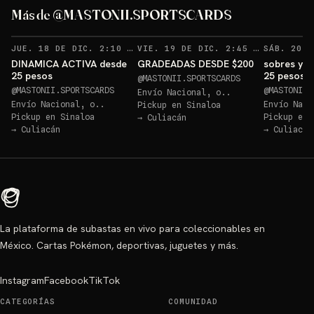
a los 20 conectados
a lo
Más de @MASTONII.SPORTSCARDS
Sorteo: a los 20 conectados
→
Sorteo: a los 30 conextados
→
RECORDATORIOS
RECOR
JUE. 18 DE DIC. 2:10 AM
·
1
VIE. 19 DE DIC. 2:45 AM
·
3
DINAMICA ACTIVA desde
GRADEADAS DESDE $200
sobres y d
25 pesos
25 pesos 
@
MASTONII.SPORTSCARDS
@
MASTONII.SPORTSCARDS
@
MASTONII.
Envío Nacional, o..
Envío Nacional, o..
Envío Naci
Pickup en
Sinaloa
Pickup en
Sinaloa
Pickup en
→
Culiacán
→
Culiacán
→
Culiacán
La plataforma de subastas en vivo para coleccionables en
México. Cartas Pokémon, deportivas, juguetes y más.
Instagram
Facebook
TikTok
CATEGORÍAS
COMUNIDAD