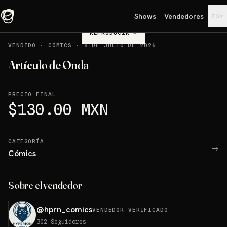
Shows
Vendedores
▾
ES
REPRODUCIR
→
VENDIDO
·
CÓMICS
·
8 DE JULIO DE 2026
Artículo de Onda
PRECIO FINAL
$130.00 MXN
CATEGORÍA
→
Cómics
Sobre el vendedor
@
hprn_comics
VENDEDOR VERIFICADO
302
Seguidores