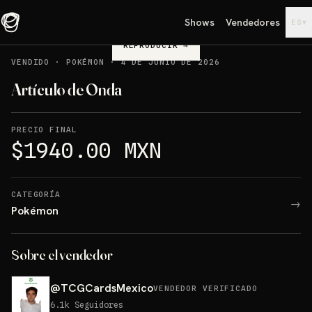
Shows
Vendedores
▾
ES
REPRODUCIR
→
VENDIDO
·
POKÉMON
·
4 DE JUNIO DE 2026
Artículo de Onda
PRECIO FINAL
$1940.00 MXN
CATEGORÍA
→
Pokémon
Sobre el vendedor
@
TCGCardsMexico
VENDEDOR VERIFICADO
6.1k
Seguidores