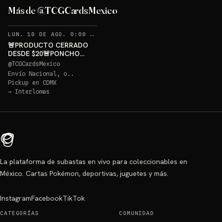
GRATIS
Más de @TCGCardsMexico
Sorteo: PONCHO PIKACHU PSA 10 GRATIS
→
RECORDATORIOS
LUN. 10 DE AGO. 0:00 AM
·
394
🚨PRODUCTO CERRADO
DESDE $20🚨PONCHO
PIKACHU PSA 10 GRATIS
@
TCGCardsMexico
Envío Nacional, o..
Pickup en
CDMX
→
Interlomas
La plataforma de subastas en vivo para coleccionables en
México. Cartas Pokémon, deportivas, juguetes y más.
Instagram
Facebook
TikTok
CATEGORÍAS
COMUNIDAD