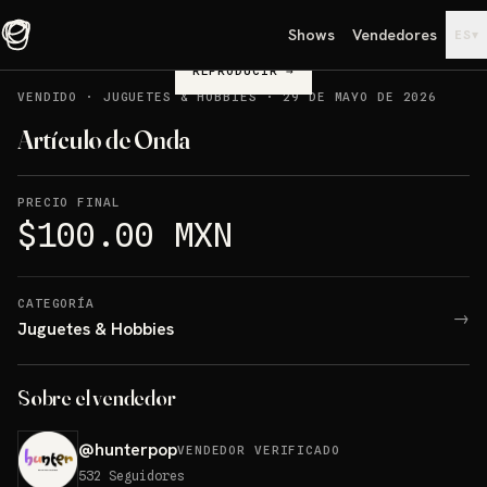
Shows
Vendedores
▾
ES
REPRODUCIR
→
VENDIDO
·
JUGUETES & HOBBIES
·
29 DE MAYO DE 2026
Artículo de Onda
PRECIO FINAL
$100.00 MXN
CATEGORÍA
→
Juguetes & Hobbies
Sobre el vendedor
@
hunterpop
VENDEDOR VERIFICADO
532
Seguidores