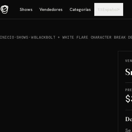
Shows
Vendedores
Categorías
Español
▾
ES
INICIO
·
SHOWS
·
🚨BLACKBOLT + WHITE FLARE CHARACTER BREAK D
REPRODUCIR
→
VENDIDO
VE
S
PR
$
De
Se 