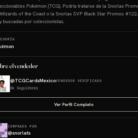
eccionables Pokémon (TCG). Podría tratarse de la Snorlax Pro
Wizards of the Coast o la Snorlax SVP Black Star Promos #122
 buscadas por coleccionistas.
TEGORÍA
kémon
bre el vendedor
@
TCGCardsMexico
VENDEDOR VERIFICADO
6k
Seguidores
Ver Perfil Completo
COMPRADO POR
@
snorlats