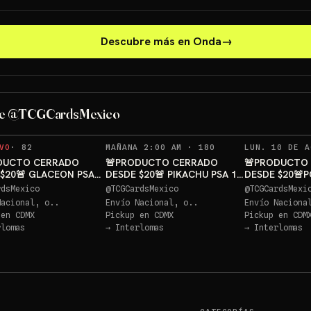
Descubre más en Onda
→
PIKACH
de @TCGCardsMexico
Sorteo: PIKACHU PSA 10 GRATIS
→
RECORDATORIOS
VO
·
82
MAÑANA 2:00 AM
·
180
LUN. 10 DE A
DUCTO CERRADO
🚨PRODUCTO CERRADO
🚨PRODUCTO
$20🚨 GLACEON PSA
DESDE $20🚨 PIKACHU PSA 10
DESDE $20🚨
TIS
GRATIS
PIKACHU PSA 
rdsMexico
@
TCGCardsMexico
@
TCGCardsMexi
Nacional, o..
Envío Nacional, o..
Envío Naciona
 en
CDMX
Pickup en
CDMX
Pickup en
CDM
rlomas
→
Interlomas
→
Interlomas