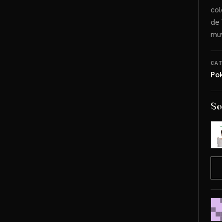
col
de 
muy
CA
Po
So