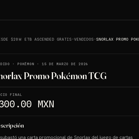
ESDE $20🚨 ETB ASCENDED GRATIS
·
VENDIDOS
·
SNORLAX PROMO POK
NDIDO
·
POKÉMON
·
15 DE MARZO DE 2026
norlax Promo Pokémon TCG
ECIO FINAL
300.00 MXN
scripción
subastó una carta promocional de Snorlax del juego de cartas