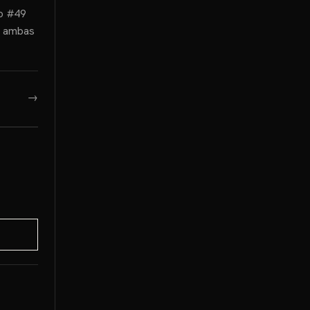
mo #49
, ambas
→