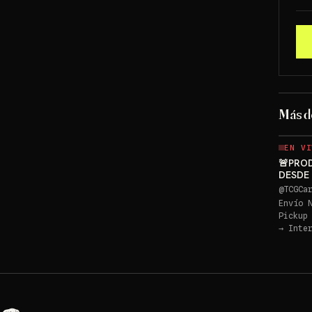
Más 
EN VI
🚨PRO
DESDE 
10 GRA
@
TCGCa
Envío 
Pickup
→
Inte