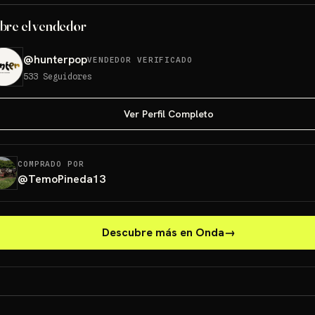
bre el vendedor
@
hunterpop
VENDEDOR VERIFICADO
533
Seguidores
Ver Perfil Completo
COMPRADO POR
@
TemoPineda13
Descubre más en Onda
→