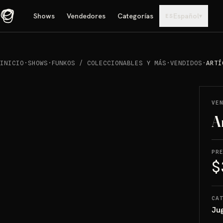
Shows
Vendedores
Categorías
Español
▾
ES
INICIO
·
SHOWS
·
FUNKOS / COLECCIONABLES Y MÁS
·
VENDIDOS
·
ARTÍ
REPRODUCIR
→
VENDIDO
VE
A
PR
$
CA
Ju