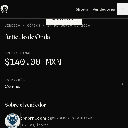
Shows
Vendedores
▾
ES
REPRODUCIR
→
VENDIDO
·
CÓMICS
·
24 DE JUNIO DE 2026
Artículo de Onda
PRECIO FINAL
$140.00 MXN
CATEGORÍA
→
Cómics
Sobre el vendedor
@
hprn_comics
VENDEDOR VERIFICADO
302
Seguidores