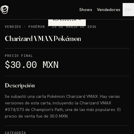
Shows
Vendedores
▾
ES
REPRODUCIR
→
VENDIDO
·
POKÉMON
·
15 DE MARZO DE 2026
Charizard VMAX Pokémon
PRECIO FINAL
$30.00 MXN
Descripción
Se subastó una carta Pokémon Charizard VMAX. Hay varias
versiones de esta carta, incluyendo la Charizard VMAX
#074/073 de Champion's Path, una de las más populares. El
precio de venta fue de 30.0 MXN.
CATEGORÍA