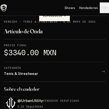
Shows
Vendedores
▾
ES
REPRODUCIR
→
VENDIDO
·
TENIS & STREETWEAR
·
8 DE MAYO DE 2026
Artículo de Onda
PRECIO FINAL
$3340.00 MXN
CATEGORÍA
→
Tenis & Streetwear
Sobre el vendedor
@
UrbanUtility
VENDEDOR VERIFICADO
2.1k
Seguidores