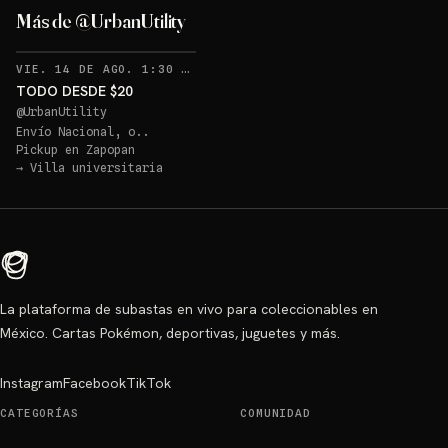
Más de @UrbanUtility
VIE. 14 DE AGO. 1:30 AM
TODO DESDE $20
@
UrbanUtility
Envío Nacional, o..
Pickup en
Zapopan
→
Villa universitaria
La plataforma de subastas en vivo para coleccionables en
México. Cartas Pokémon, deportivas, juguetes y más.
Instagram
Facebook
TikTok
CATEGORÍAS
COMUNIDAD