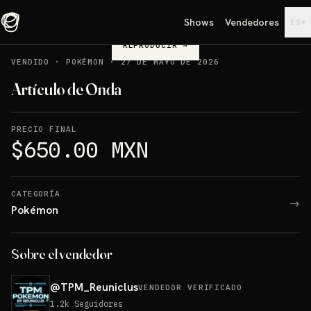
Shows
Vendedores
▾
ES
REPRODUCIR
→
VENDIDO
·
POKÉMON
·
27 DE MAYO DE 2026
Artículo de Onda
PRECIO FINAL
$650.00 MXN
CATEGORÍA
→
Pokémon
Sobre el vendedor
@
TPM_Reuniclus
VENDEDOR VERIFICADO
1.2k
Seguidores