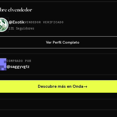
bre el vendedor
@
Exotik
VENDEDOR VERIFICADO
131
Seguidores
Ver Perfil Completo
COMPRADO POR
@
saggyvgtz
Descubre más en Onda
→