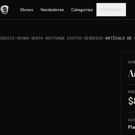
Shows
Vendedores
Categorías
Español
▾
ES
INICIO
·
SHOWS
·
VENTA NOCTURNA EXOTIK
·
VENDIDOS
·
ARTÍCULO DE 
REPRODUCIR
→
VENDIDO
VE
A
PR
$
CA
Pl