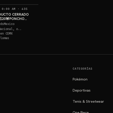
RECORDATORIOS
 0:00 AM
·
435
DUCTO CERRADO
 $20🚨PONCHO
U PSA 10 GRATIS
rdsMexico
Nacional, o..
 en
CDMX
rlomas
CATEGORÍAS
Pokémon
Deportivas
Tenis & Streetwear
One Piece