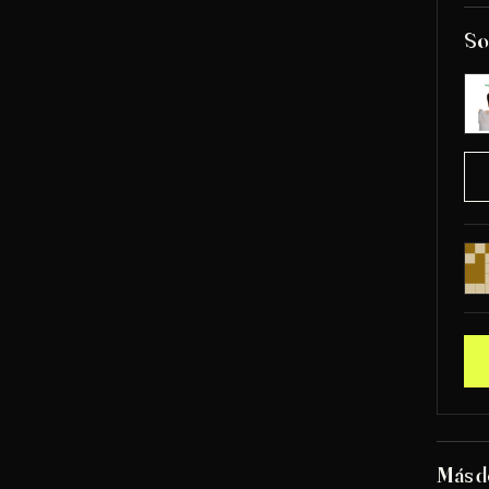
So
Más 