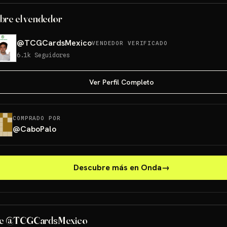
bre el vendedor
@
TCGCardsMexico
VENDEDOR VERIFICADO
6.1k
Seguidores
Ver Perfil Completo
COMPRADO POR
@
CaboPalo
Descubre más en Onda
→
PONCHO PIKACHU PSA 10
GRATIS
de @TCGCardsMexico
Sorteo: PONCHO PIKACHU PSA 10 GRATIS
→