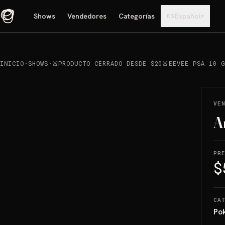
Shows
Vendedores
Categorías
Español
▾
ES
INICIO
·
SHOWS
·
🚨PRODUCTO CERRADO DESDE $20🚨EEVEE PSA 10 
REPRODUCIR
→
VENDIDO
VE
A
PR
$
CA
Po