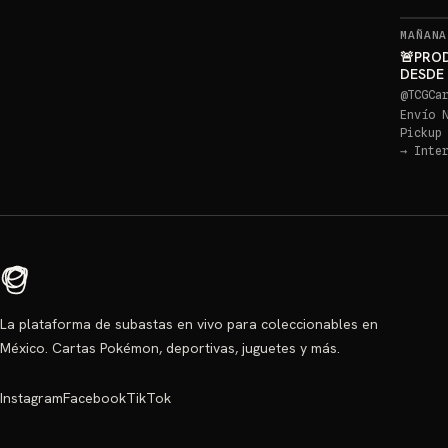
MAÑANA
🚨PRO
DESDE
PIKACH
@
TCGCa
Envío 
Pickup
→
Inte
La plataforma de subastas en vivo para coleccionables en
México. Cartas Pokémon, deportivas, juguetes y más.
Instagram
Facebook
TikTok