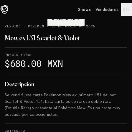
Shows
Vendedores
▾
ES
REPRODUCIR
→
VENDIDO
·
POKÉMON
·
15 DE MARZO DE 2026
Mew ex 151 Scarlet & Violet
PRECIO FINAL
$680.00 MXN
Descripción
Se vendió una carta Pokémon Mew ex, número 151 del set
Scarlet & Violet 151. Esta carta es de rareza doble rara
(Double Rare) y presenta al Pokémon Mew. Es una carta muy
buscada por coleccionistas.
CATEGORÍA