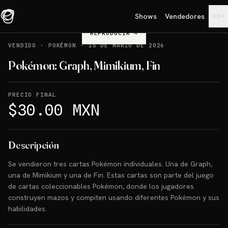
Shows
Vendedores
▾
ES
REPRODUCIR
→
VENDIDO
·
POKÉMON
·
15 DE MARZO DE 2026
Pokémon: Graph, Mimikium, Fin
PRECIO FINAL
$30.00 MXN
Descripción
Se vendieron tres cartas Pokémon individuales. Una de Graph,
una de Mimikium y una de Fin. Estas cartas son parte del juego
de cartas coleccionables Pokémon, donde los jugadores
construyen mazos y compiten usando diferentes Pokémon y sus
habilidades.