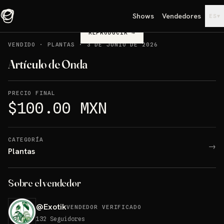
Shows
Vendedores
▾
ES
REPRODUCIR
→
VENDIDO
·
PLANTAS
·
3 DE JUNIO DE 2026
Artículo de Onda
PRECIO FINAL
$100.00 MXN
CATEGORÍA
→
Plantas
Sobre el vendedor
@
Exotik
VENDEDOR VERIFICADO
132
Seguidores