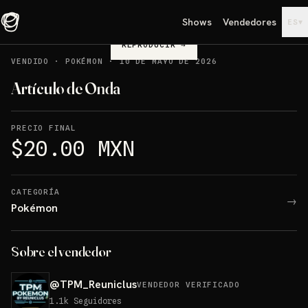
Shows
Vendedores
▾
ES
REPRODUCIR
→
VENDIDO
·
POKÉMON
·
10 DE MAYO DE 2026
Artículo de Onda
PRECIO FINAL
$20.00 MXN
CATEGORÍA
→
Pokémon
Sobre el vendedor
@
TPM_Reuniclus
VENDEDOR VERIFICADO
1.1k
Seguidores