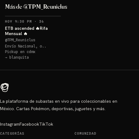
Más de @TPM_Reuniclus
RECORDATORIOS
HOY 9:30 PM
·
36
ETB ascended 🔥Rifa
Mensual 🔥
@
TPM_Reuniclus
Envío Nacional, o..
Pickup en
cdmx
→
blanquita
La plataforma de subastas en vivo para coleccionables en
México. Cartas Pokémon, deportivas, juguetes y más.
Instagram
Facebook
TikTok
CATEGORÍAS
COMUNIDAD