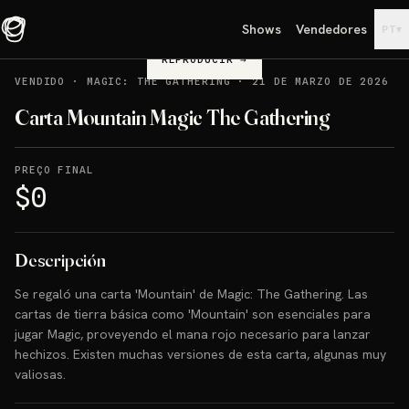
Shows
Vendedores
▾
PT
REPRODUCIR
→
VENDIDO
·
MAGIC: THE GATHERING
·
21 DE MARZO DE 2026
Carta Mountain Magic The Gathering
PREÇO FINAL
$0
Descripción
Se regaló una carta 'Mountain' de Magic: The Gathering. Las
cartas de tierra básica como 'Mountain' son esenciales para
jugar Magic, proveyendo el mana rojo necesario para lanzar
hechizos. Existen muchas versiones de esta carta, algunas muy
valiosas.