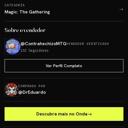
CATEGORÍA
→
Magic: The Gathering
Sobre o vendedor
@
ContrahechizoMTG
VENDEDOR VERIFICADO
152
Seguidores
Ver Perfil Completo
COMPRADO POR
@
DrEduardo
Descubra mais no Onda
→