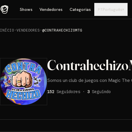
Shows
Vendedores
Categorias
Português
▾
PT
INÍCIO
·
VENDEDORES
·
@CONTRAHECHIZOMTG
Contrahechiz
Somos un club de juegos con Magic The
152
Seguidores
·
3
Seguindo