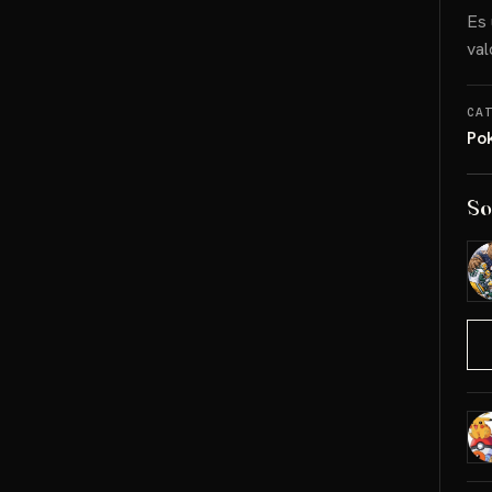
Es 
val
CA
Po
So