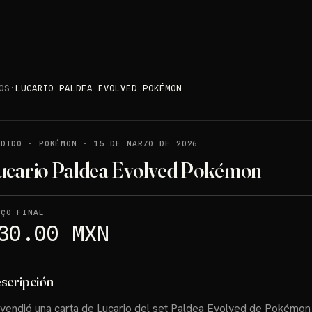
OS
·
LUCARIO PALDEA EVOLVED POKÉMON
NDIDO
·
POKÉMON
·
15 DE MARZO DE 2026
ucario Paldea Evolved Pokémon
EÇO FINAL
30.00 MXN
scripción
vendió una carta de Lucario del set Paldea Evolved de Pokémo