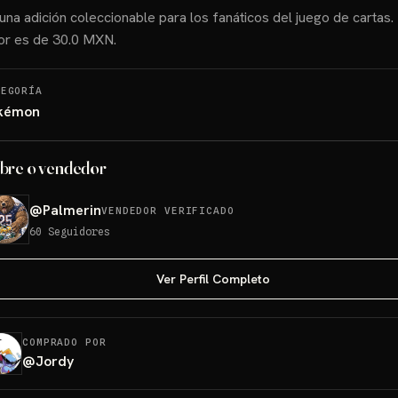
una adición coleccionable para los fanáticos del juego de cartas.
or es de 30.0 MXN.
TEGORÍA
kémon
bre o vendedor
@
Palmerin
VENDEDOR VERIFICADO
60
Seguidores
Ver Perfil Completo
COMPRADO POR
@
Jordy