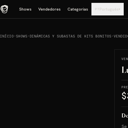
Shows
Vendedores
Categorias
Português
▾
PT
INÍCIO
·
SHOWS
·
DINÁMICAS Y SUBASTAS DE HITS BONITOS
·
VENDID
REPRODUCIR
→
VENDIDO
VE
L
PR
$
De
Se 