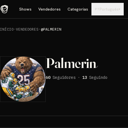
Shows
Vendedores
Categorias
Português
▾
PT
INÍCIO
·
VENDEDORES
·
@PALMERIN
Palmerin
✓
60
Seguidores
·
13
Seguindo