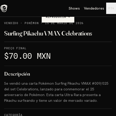
Shows
Vendedores
▾
PT
REPRODUCIR
→
VENDIDO
·
POKÉMON
·
15 DE MARZO DE 2026
Surfing Pikachu VMAX Celebrations
PREÇO FINAL
$70.00 MXN
Descripción
Se vendió una carta Pokémon Surfing Pikachu VMAX #009/025
del set Celebrations, lanzado para conmemorar el 25
aniversario de Pokémon. Esta carta Ultra Rara presenta a
Pikachu surfeando y tiene un valor de mercado variado.
CATEGORÍA