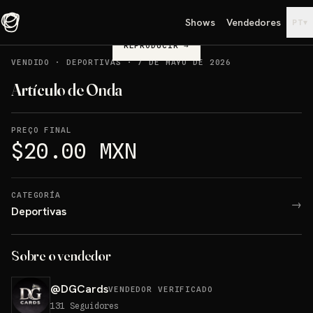
Shows
Vendedores
▾
PT
REPRODUCIR
→
VENDIDO
·
DEPORTIVAS
·
7 DE MAYO DE 2026
Artículo de Onda
PREÇO FINAL
$20.00 MXN
CATEGORÍA
→
Deportivas
Sobre o vendedor
@
DGCards
VENDEDOR VERIFICADO
131
Seguidores