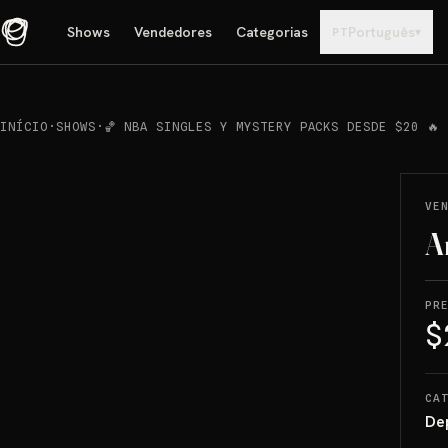
Shows
Vendedores
Categorias
Português
▾
PT
INÍCIO
·
SHOWS
·
🏀 NBA SINGLES Y MYSTERY PACKS DESDE $20 🔥
REPRODUCIR
→
VENDIDO
VE
A
PR
$
CA
De