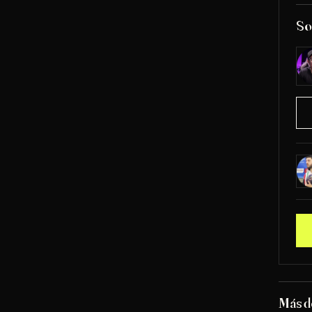
So
Más 