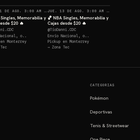
RECORDATORIOS
RECORDATO
1 DE AGO. 3:00 AM
·
JUE. 13 DE AGO. 3:00 AM
62
·
27
Singles, Memorabilia y
🏀 NBA Singles, Memorabilia y
desde $20 🔥
Cajas desde $20 🔥
nni.CDC
@
TíoDanni.CDC
Nacional, o..
Envío Nacional, o..
 en
Monterrey
Pickup en
Monterrey
 Tec
→
Zona Tec
CATEGORIAS
Pokémon
Deportivas
Tenis & Streetwear
One Piece