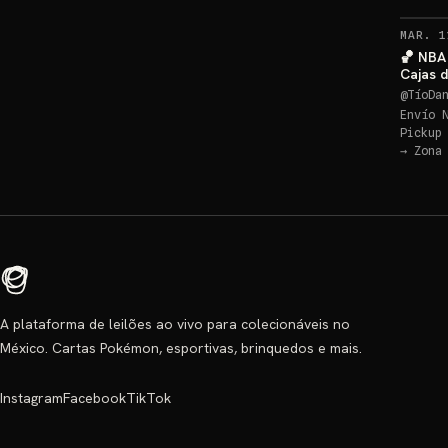
MAR. 1
🏀 NBA 
Cajas 
@
TíoDa
Envío 
Pickup
→
Zona
A plataforma de leilões ao vivo para colecionáveis no
México. Cartas Pokémon, esportivas, brinquedos e mais.
Instagram
Facebook
TikTok