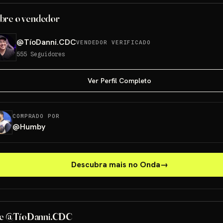
bre o vendedor
@
TíoDanni.CDC
VENDEDOR VERIFICADO
555
Seguidores
Ver Perfil Completo
COMPRADO POR
@
Humby
Descubra mais no Onda
→
de @TíoDanni.CDC