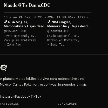
Más de @TíoDanni.CDC
RECORDATORIOS
RECO
MAR. 11 DE AGO. 3:00 AM
·
62
JUE. 13 DE AGO. 3:00 AM
·
27
🏀 NBA Singles,
🏀 NBA Singles,
Memorabilia y Cajas desde
Memorabilia y Cajas desde
$20 🔥
$20 🔥
@
TíoDanni.CDC
@
TíoDanni.CDC
Envío Nacional, o..
Envío Nacional, o..
Pickup en
Monterrey
Pickup en
Monterrey
→
Zona Tec
→
Zona Tec
A plataforma de leilões ao vivo para colecionáveis no
México. Cartas Pokémon, esportivas, brinquedos e mais.
Instagram
Facebook
TikTok
CATEGORIAS
COMUNIDADE