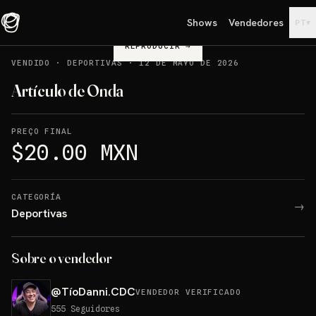
Shows
Vendedores
▾
PT
REPRODUCIR
→
VENDIDO
·
DEPORTIVAS
·
12 DE MAYO DE 2026
Artículo de Onda
PREÇO FINAL
$20.00 MXN
CATEGORÍA
→
Deportivas
Sobre o vendedor
@
TíoDanni.CDC
VENDEDOR VERIFICADO
555
Seguidores