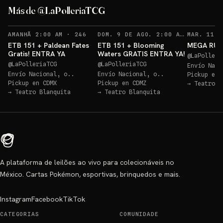
ETB Paldean GRATIS
Más de @LaPolleriaTCG
Sorteos: ETB Paldean GRATIS +10 más
→
Sorteo: ETB 151 GRATIS!
→
RECORDATORIOS
RECO
AMANHÃ 2:00 AM
·
246
DOM. 9 DE AGO. 2:00 AM
·
258
ETB 151 + Paldean Fates
ETB 151 + Blooming
MEGA RULE
Gratis! ENTRA YA
Waters GRATIS ENTRA YA!
@
LaPolleri
@
LaPolleriaTCG
@
LaPolleriaTCG
Envío Naci
Envío Nacional, o..
Envío Nacional, o..
Pickup en
Pickup en
CDMX
Pickup en
CDMZ
→
Teatro B
→
Teatro Blanquita
→
Teatro Blanquita
A plataforma de leilões ao vivo para colecionáveis no
México. Cartas Pokémon, esportivas, brinquedos e mais.
Instagram
Facebook
TikTok
CATEGORIAS
COMUNIDADE