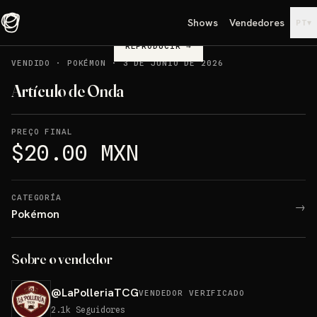
Shows
Vendedores
▾
PT
REPRODUCIR
→
VENDIDO
·
POKÉMON
·
3 DE JUNIO DE 2026
Artículo de Onda
PREÇO FINAL
$20.00 MXN
CATEGORÍA
→
Pokémon
Sobre o vendedor
@
LaPolleriaTCG
VENDEDOR VERIFICADO
2.1k
Seguidores