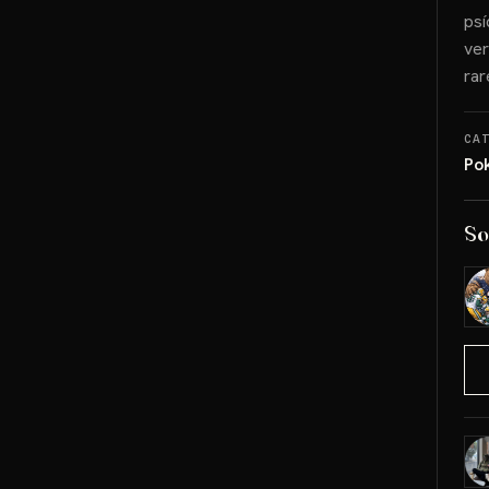
psí
ver
rar
CA
Po
So