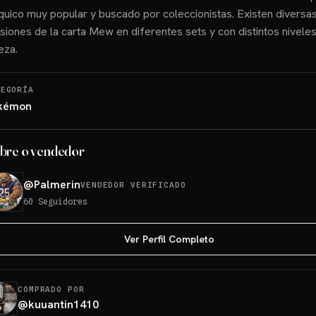
quico muy popular y buscado por coleccionistas. Existen diversa
siones de la carta Mew en diferentes sets y con distintos nivele
eza.
TEGORÍA
kémon
bre o vendedor
@
Palmerin
VENDEDOR VERIFICADO
60
Seguidores
Ver Perfil Completo
COMPRADO POR
@
kuuantin1410