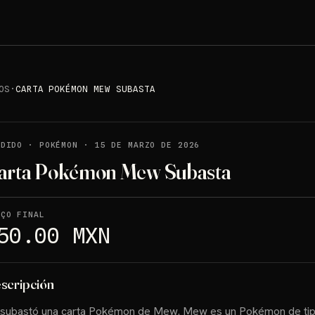
OS
·
CARTA POKÉMON MEW SUBASTA
NDIDO
·
POKÉMON
·
15 DE MARZO DE 2026
arta Pokémon Mew Subasta
EÇO FINAL
50.00 MXN
scripción
 subastó una carta Pokémon de Mew. Mew es un Pokémon de ti