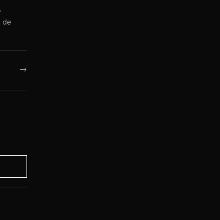
s
s de
→