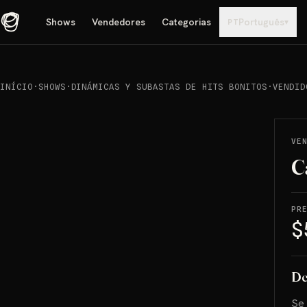
Shows
Vendedores
Categorias
Português
▾
PT
INÍCIO
·
SHOWS
·
DINÁMICAS Y SUBASTAS DE HITS BONITOS
·
VENDID
REPRODUCIR
→
VENDIDO
VE
C
PR
$
De
Se