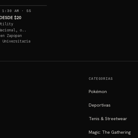
RECORDATORIOS
 1:30 AM
·
55
DESDE $20
Utility
Nacional, o..
 en
Zapopan
a Universitaria
CATEGORIAS
Pokémon
Deportivas
Tenis & Streetwear
Magic: The Gathering