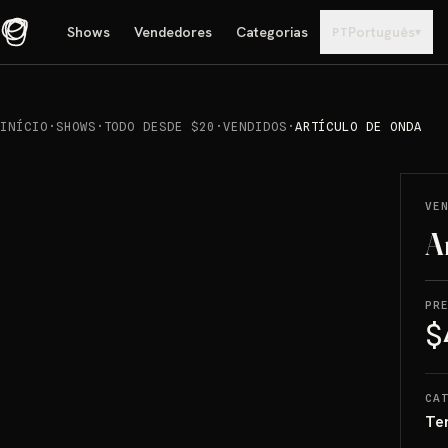
Shows
Vendedores
Categorias
Português
▾
PT
INÍCIO
·
SHOWS
·
TODO DESDE $20
·
VENDIDOS
·
ARTÍCULO DE ONDA
REPRODUCIR
→
VENDIDO
VE
A
PR
$
CA
Te