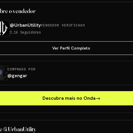
bre o vendedor
@
UrbanUtility
VENDEDOR VERIFICADO
2.1k
Seguidores
Ver Perfil Completo
COMPRADO POR
@
gengar
Descubra mais no Onda
→
e @UrbanUtility