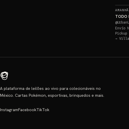
AMANHÃ
TODO 
@
Urban
Envío 
Pickup
→
Vill
A plataforma de leilões ao vivo para colecionáveis no
México. Cartas Pokémon, esportivas, brinquedos e mais.
Instagram
Facebook
TikTok