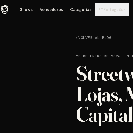
Shows
Vendedores
Categorias
Português
▾
PT
←
VOLVER AL BLOG
23 DE ENERO DE 2026
·
1 
Street
Lojas, 
Capital