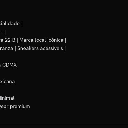
ialidade |

--|

a 22-B | Marca local icônica |

anza | Sneakers acessíveis |

m CDMX

xicana

inimal

twear premium