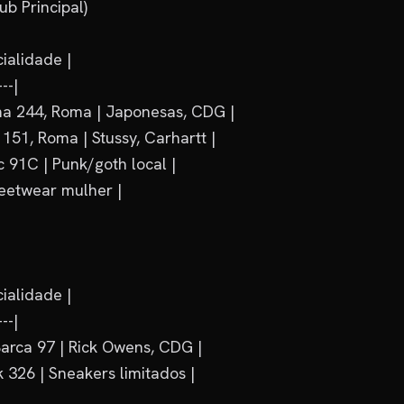
 Principal)

ialidade |

--|

 244, Roma | Japonesas, CDG |

151, Roma | Stussy, Carhartt |

 91C | Punk/goth local |

eetwear mulher |

ialidade |

--|

arca 97 | Rick Owens, CDG |

 326 | Sneakers limitados |
