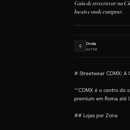
Guia de streetwear na C
locais e onde comprar.
Onda
O
AUTOR
# Streetwear CDMX: A C
**CDMX é o centro do s
premium em Roma até lo
## Lojas por Zona
