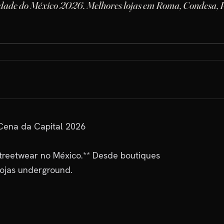
idade do México 2026. Melhores lojas em Roma, Condesa, 
ena da Capital 2026

treetwear no México.** Desde boutiques 
jas underground.
