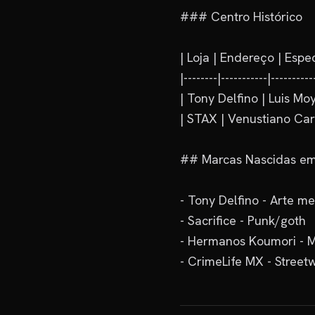
### Centro Histórico

| Loja | Endereço | Espec
|--------|-----------|-----------
| Tony Delfino | Luis Moy
| STAX | Venustiano Carr
## Marcas Nascidas e
- Tony Delfino - Arte me
- Sacrifice - Punk/goth

- Hermanos Koumori - M
- CrimeLife MX - Stree