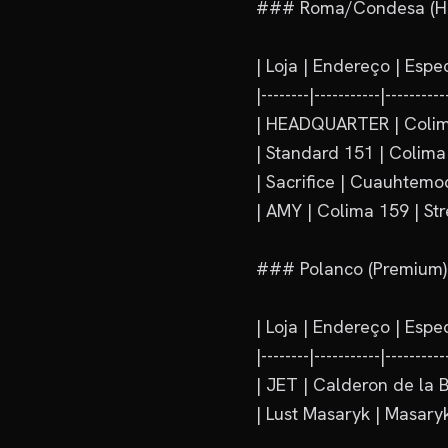
### Roma/Condesa (Hub
| Loja | Endereço | Espec
|--------|-----------|-----------
| HEADQUARTER | Colima
| Standard 151 | Colima 
| Sacrifice | Cuauhtemoc
| AMY | Colima 159 | Str
### Polanco (Premium)

| Loja | Endereço | Espec
|--------|-----------|-----------
| JET | Calderon de la B
| Lust Masaryk | Masaryk