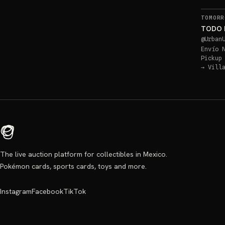
TOMORR
TODO 
@
Urban
Envío 
Pickup
→
Vill
The live auction platform for collectibles in Mexico.
Pokémon cards, sports cards, toys and more.
Instagram
Facebook
TikTok