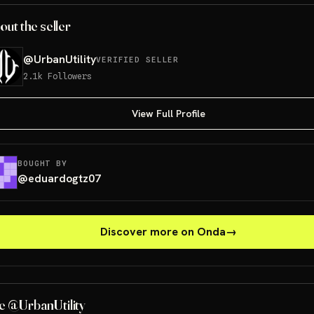
out the seller
@
UrbanUtility
VERIFIED SELLER
2.1k
Followers
View Full Profile
BOUGHT BY
@
eduardogtz07
Discover more on Onda
→
e @UrbanUtility