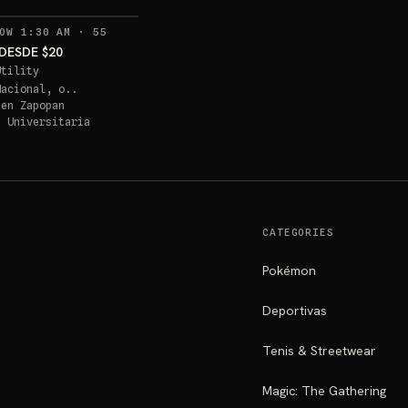
RECORDATORIOS
OW 1:30 AM
·
55
DESDE $20
Utility
Nacional, o..
 en
Zapopan
a Universitaria
CATEGORIES
Pokémon
Deportivas
Tenis & Streetwear
Magic: The Gathering