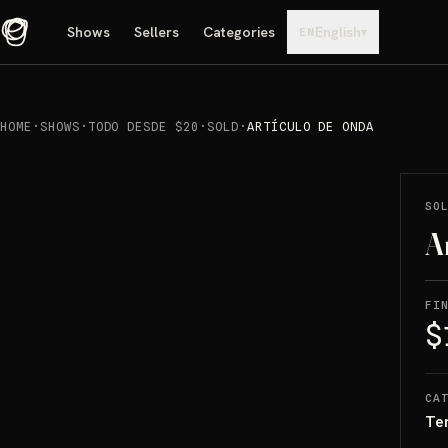
Shows
Sellers
Categories
English
▾
EN
HOME
·
SHOWS
·
TODO DESDE $20
·
SOLD
·
ARTÍCULO DE ONDA
REPRODUCIR
→
SOLD
SO
A
FI
$
CA
Te