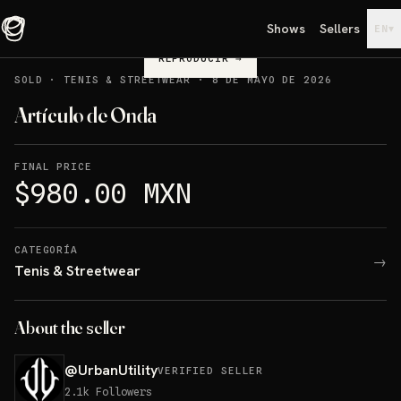
Shows
Sellers
▾
EN
REPRODUCIR
→
SOLD
·
TENIS & STREETWEAR
·
8 DE MAYO DE 2026
Artículo de Onda
FINAL PRICE
$980.00 MXN
CATEGORÍA
→
Tenis & Streetwear
About the seller
@
UrbanUtility
VERIFIED SELLER
2.1k
Followers