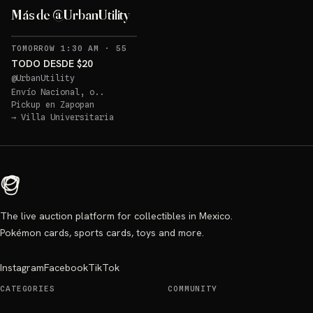
Más de @UrbanUtility
RECORDATORIOS
TOMORROW 1:30 AM
·
55
TODO DESDE $20
@
UrbanUtility
Envío Nacional, o..
Pickup en
Zapopan
→
Villa Universitaria
The live auction platform for collectibles in Mexico.
Pokémon cards, sports cards, toys and more.
Instagram
Facebook
TikTok
CATEGORIES
COMMUNITY