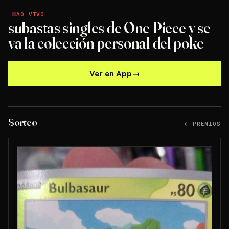
AO VIVO
AO VIVO
subastas singles de One Piece y se
va la colección personal del poke
Ver en App
→
Sorteo
4 PREMIOS