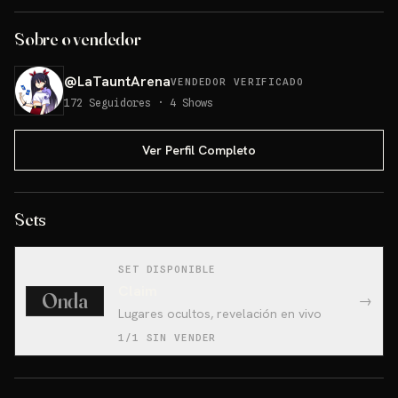
Sobre o vendedor
@
LaTauntArena
VENDEDOR VERIFICADO
172
Seguidores
·
4
Shows
Ver Perfil Completo
Sets
SET DISPONIBLE
Claim
Onda
→
Lugares ocultos, revelación en vivo
1/1 SIN VENDER
give away 1