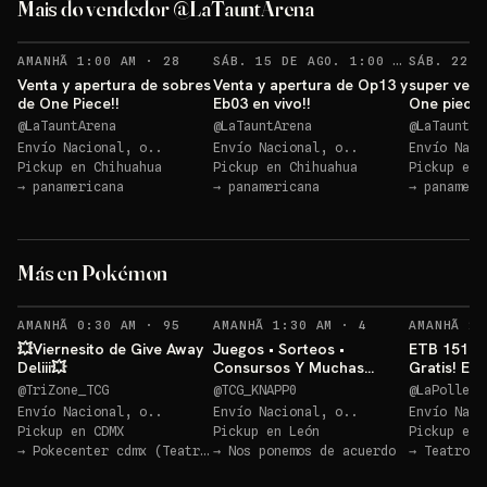
Mais do vendedor @LaTauntArena
Sorteos: give away 1 +1 más
→
Sorteos: give away 1 +1 más
→
RECORDATORIOS
RECO
AMANHÃ 1:00 AM
·
28
SÁB. 15 DE AGO. 1:00 AM
·
20
Venta y apertura de sobres
Venta y apertura de Op13 y
super vent
de One Piece!!
Eb03 en vivo!!
One piece!
@
LaTauntArena
@
LaTauntArena
@
LaTauntAr
Envío Nacional, o..
Envío Nacional, o..
Envío Naci
Pickup en
Chihuahua
Pickup en
Chihuahua
Pickup en
→
panamericana
→
panamericana
→
panameri
ETB Pitch (Inglés)💥
Más en Pokémon
Sorteo: ETB Pitch (Inglés)💥
→
RECORDATORIOS
RECORDATORIOS
AMANHÃ 0:30 AM
·
95
AMANHÃ 1:30 AM
·
4
AMANHÃ 2:
💥Viernesito de Give Away
Juegos • Sorteos •
ETB 151 + 
Deliii💥
Consursos Y Muchas
Gratis! EN
Cosas Mas POKEMON TCG
@
TriZone_TCG
@
TCG_KNAPP0
@
LaPolleri
Envío Nacional, o..
Envío Nacional, o..
Envío Naci
Pickup en
CDMX
Pickup en
León
Pickup en
→
Pokecenter cdmx (Teatro Blanquita)
→
Nos ponemos de acuerdo
→
Teatro B