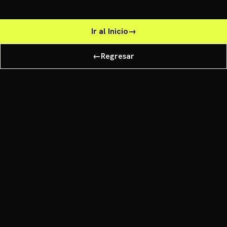
Ir al Inicio
→
←
Regresar