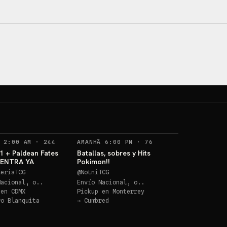
Los 3 de 
ETB Paldean GRATIS
aniv!!!
Sorteos: ETB Paldean GRATIS +10 más
→
Sorteos: Los 3 de Kanto 30 aniv!!! +1 más
→
RECORDATORIOS
RECORDATORIOS
 2:00 AM
·
244
AMANHÃ 6:00 PM
·
76
1 + Paldean Fates
Batallas, sobres y Hits
! ENTRA YA
Pokimon!!
leriaTCG
@
NotniTCG
Nacional, o..
Envío Nacional, o..
 en
CDMX
Pickup en
Monterrey
ro Blanquita
→
Cumbred