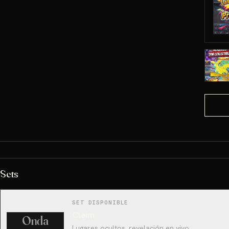
Sets
SET DISPONIBLE
Claim
Onda
Lugares ocultos, revelación en vivo