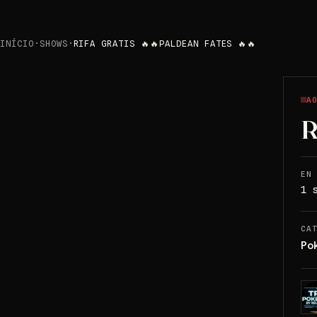
INÍCIO
·
SHOWS
·
RIFA GRATIS 🔥🔥PALDEAN FATES 🔥🔥
A
R
EN
1 
CA
Po