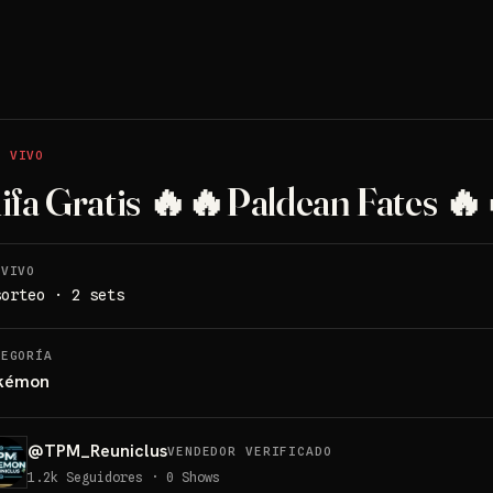
O VIVO
ifa Gratis 🔥🔥Paldean Fates 🔥
 VIVO
sorteo · 2 sets
TEGORÍA
kémon
@
TPM_Reuniclus
VENDEDOR VERIFICADO
1.2k
Seguidores
·
0
Shows