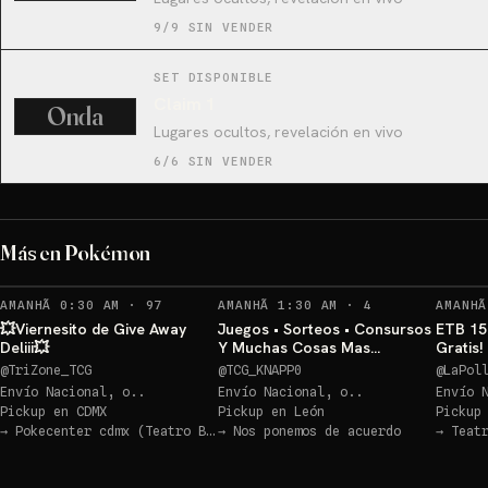
9/9 SIN VENDER
SET DISPONIBLE
Claim 1
Onda
Lugares ocultos, revelación en vivo
6/6 SIN VENDER
ETB Pitch (Inglés)💥
Más en Pokémon
Sorteo: ETB Pitch (Inglés)💥
→
RECORDATORIOS
RECORDATORIOS
AMANHÃ 0:30 AM
·
97
AMANHÃ 1:30 AM
·
4
AMANHÃ
💥Viernesito de Give Away
Juegos • Sorteos • Consursos
ETB 15
Deliii💥
Y Muchas Cosas Mas
Gratis
POKEMON TCG
@
TriZone_TCG
@
TCG_KNAPP0
@
LaPol
Envío Nacional, o..
Envío Nacional, o..
Envío 
Pickup en
CDMX
Pickup en
León
Pickup
→
Pokecenter cdmx (Teatro Blanquita)
→
Nos ponemos de acuerdo
→
Teat