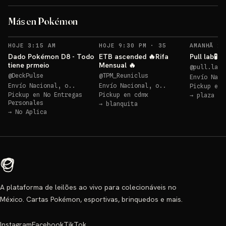
Más en Pokémon
RECORDATORIOS
HOJE 3:15 AM
HOJE 9:30 PM
·
35
AMANHÃ 2:
Dado Pokémon D8 - Todo
ETB ascended 🔥Rifa
Pull lab🧪
tiene prmeio
Mensual 🔥
@
pull.lab
@
DeckPulse
@
TPM_Reuniclus
Envío Naci
Envío Nacional, o..
Envío Nacional, o..
Pickup en
Pickup en
No Entregas
Pickup en
cdmx
→
plaza ma
Personales
→
blanquita
→
No Aplica
A plataforma de leilões ao vivo para colecionáveis no
México. Cartas Pokémon, esportivas, brinquedos e mais.
Instagram
Facebook
TikTok