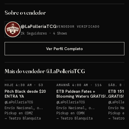
Sobre o vendedor
@
LaPolleriaTCG
VENDEDOR VERIFICADO
2k
Seguidores
·
4
Shows
Ver Perfil Completo
Bloomi
GRATIS
Mais do vendedor @LaPolleriaTCG
Sorteo: Blooming Waters GRATIS!
→
RECORDATORIOS
RECORDATORIO
HOJE 4:30 AM
·
53
AMANHÃ 4:00 AM
·
116
Pitch Black desde $20
ETB Paldean Fates +
ETB 151 + 
ENTRA YA
Blooming Waters GRATIS!
GRATIS! E
ENTRA YA
@
LaPolleriaTCG
@
LaPolleriaTCG
@
LaPolleri
Envío Nacional, o..
Envío Nacional, o..
Envío Naci
Pickup en
CDMZ
Pickup en
CDMX
Pickup en
→
Teatro Blanquita
→
Teatro Blanquita
→
Teatro B