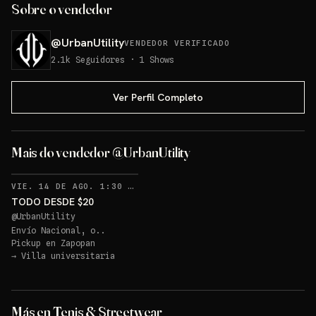
Sobre o vendedor
@
UrbanUtility
VENDEDOR VERIFICADO
2.1k
Seguidores
·
1
Shows
Ver Perfil Completo
Mais do vendedor @UrbanUtility
RECORDATORIOS
VIE. 14 DE AGO. 1:30 AM
·
4
TODO DESDE $20
@
UrbanUtility
Envío Nacional, o..
Pickup en
Zapopan
→
Villa universitaria
Permanece en el live,
compra y participa.
Más en Tenis & Streetwear