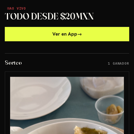
AO VIVO
AO VIVO
TODO DESDE $20MXN
Ver en App
→
Sorteo
1 GANADOR