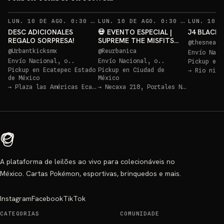
Sorteo: Permanece en el live, compra y participa.
→
RECORDATORIOS
RECOR
LUN. 10 DE AGO. 0:30 AM
·
58
LUN. 10 DE AGO. 0:30 AM
·
7
DESC ADICIONALES
💀 EVENTO ESPECIAL |
J4 BLACK C
REGALO SORPRESA!
SUPREME THE MISFITS
@
thesneake
HOODED WORK JACKET |
@
Urbantkicksmx
@
Reurbanica
Envío Naci
STÜSSY • PALACE •
Envío Nacional, o..
Envío Nacional, o..
Pickup en
ESSENTIALS
Pickup en
Ecatepec Estado
Pickup en
Ciudad de
→
Rio nilo
de México
México
→
Plaza las Américas Ecatepec
→
Necaxa 218, Portales Norte, Benito Juárez
A plataforma de leilões ao vivo para colecionáveis no
México. Cartas Pokémon, esportivas, brinquedos e mais.
Instagram
Facebook
TikTok
CATEGORIAS
COMUNIDADE