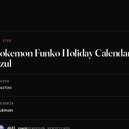
O VIVO
okemon Funko Holiday Calenda
zul
 VIVO
sorteo
TEGORÍA
kémon
@
El_papi
VENDEDOR VERIFICADO