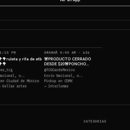
PONCHO PI
GRATIS
Sorteo: PONCHO PIKACHU PSA 10 GRATIS
→
RECORDATORIOS
1:15 PM
AMANHÃ 0:00 AM
·
434
🥦ruleta y rifa de etb
🚨PRODUCTO CERRADO
🥦🥦
DESDE $20🚨PONCHO
PIKACHU PSA 10 GRATIS
res_tcg
@
TCGCardsMexico
Nacional, o..
Envío Nacional, o..
 en
Ciudad de México
Pickup en
CDMX
o bellas artes
→
Interlomas
CATEGORIAS