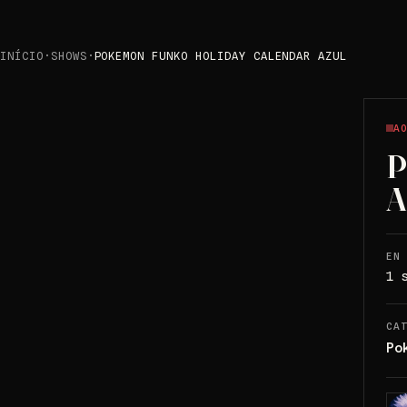
INÍCIO
·
SHOWS
·
POKEMON FUNKO HOLIDAY CALENDAR AZUL
A
P
A
EN
1 
CA
Po