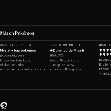
Más en Pokémon
RECORDATORIOS
RECORDATORIOS
HOJE 7:00 PM
·
3
HOJE 8:00 PM
·
4
HOJE 1
Mystery bag pokemon
🔥Domingo de Misa🔥
🥦🥦🥦
🥦🥦🥦
@
xroomtcgstore
@
RuloTCG
@
compa
Envío Nacional, o..
Envío Nacional, o..
Envío 
Pickup en
cdmx
Pickup en
CDMX
Pickup
→
blanquita o metro iztacalco
→
Teatro Blanquita
→
metr