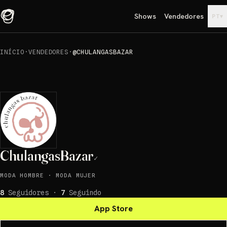
Shows
Vendedores
▾
PT
INÍCIO
·
VENDEDORES
·
@CHULANGASBAZAR
ChulangasBazar
✓
MODA HOMBRE
·
MODA MUJER
8
Seguidores
·
7
Seguindo
App Store