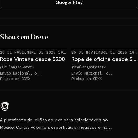
Google Play
Shows em Breve
RECORDATORIOS
20 DE NOVIEMBRE DE 2025 19:00
·
1
25 DE NOVIEMBRE DE 2025 19:00
Ropa Vintage desde $200
Ropa de oficina desde $50!
@
ChulangasBazar
✓
@
ChulangasBazar
✓
Envío Nacional, o..
Envío Nacional, o..
Pickup en
CDMX
Pickup en
CDMX
A plataforma de leilões ao vivo para colecionáveis no
México. Cartas Pokémon, esportivas, brinquedos e mais.