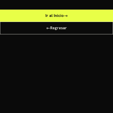
Ir al Inicio
→
←
Regresar