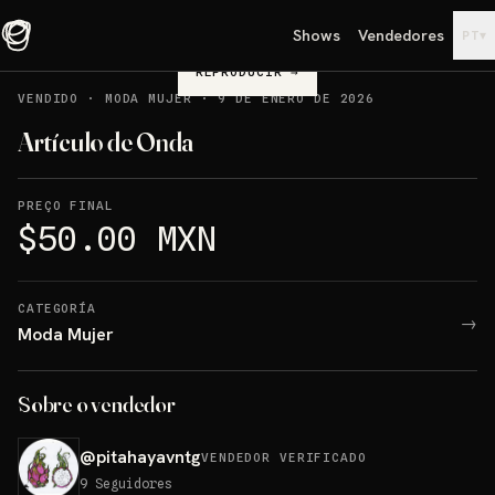
Shows
Vendedores
▾
PT
REPRODUCIR
→
VENDIDO
·
MODA MUJER
·
9 DE ENERO DE 2026
Artículo de Onda
PREÇO FINAL
$50.00 MXN
CATEGORÍA
→
Moda Mujer
Sobre o vendedor
@
pitahayavntg
VENDEDOR VERIFICADO
9
Seguidores