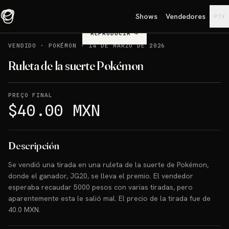
Shows
Vendedores
▾
PT
REPRODUCIR
→
VENDIDO
·
POKÉMON
·
14 DE MARZO DE 2026
Ruleta de la suerte Pokémon
PREÇO FINAL
$40.00 MXN
Descripción
Se vendió una tirada en una ruleta de la suerte de Pokémon,
donde el ganador, JG20, se lleva el premio. El vendedor
esperaba recaudar 5000 pesos con varias tiradas, pero
aparentemente esta le salió mal. El precio de la tirada fue de
40.0 MXN.