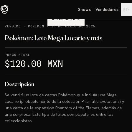
Shows
Vendedores
▾
PT
REPRODUCIR
→
VENDIDO
·
POKÉMON
·
14 DE MARZO DE 2026
Pokémon: Lote Mega Lucario y más
PREÇO FINAL
$120.00 MXN
Descripción
Se vendió un lote de cartas Pokémon que incluía una Mega
Lucario (probablemente de la colección Prismatic Evolutions) y
una carta de la expansión Phantom of the Flames, además de
una sorpresa. Este tipo de lotes son populares entre los
coleccionistas.