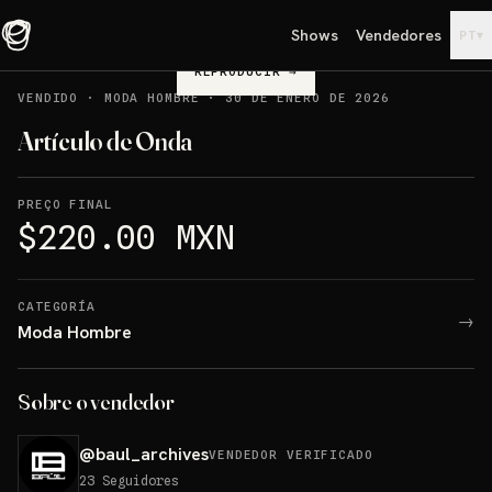
Shows
Vendedores
▾
PT
REPRODUCIR
→
VENDIDO
·
MODA HOMBRE
·
30 DE ENERO DE 2026
Artículo de Onda
PREÇO FINAL
$220.00 MXN
CATEGORÍA
→
Moda Hombre
Sobre o vendedor
@
baul_archives
VENDEDOR VERIFICADO
23
Seguidores