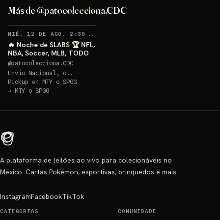
Más de @patocolecciona.CDC
RECORDATORIOS
MIÉ. 12 DE AGO. 2:30 AM
·
48
🔥 Noche de SLABS 🏆 NFL,
NBA, Soccer, MLB, TODO
@
patocolecciona.CDC
Envío Nacional, o..
Pickup en
MTY o SPGG
→
MTY o SPGG
A plataforma de leilões ao vivo para colecionáveis no
México. Cartas Pokémon, esportivas, brinquedos e mais.
Instagram
Facebook
TikTok
CATEGORIAS
COMUNIDADE