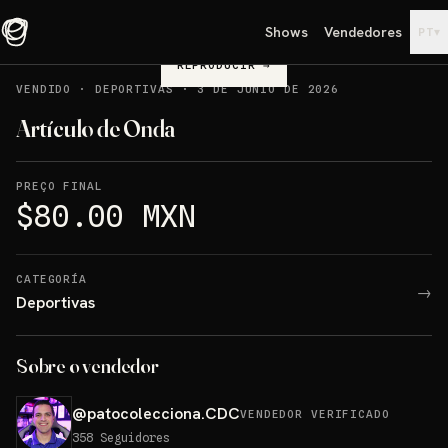
Shows
Vendedores
▾
PT
REPRODUCIR
→
VENDIDO
·
DEPORTIVAS
·
3 DE JUNIO DE 2026
Artículo de Onda
PREÇO FINAL
$80.00 MXN
CATEGORÍA
→
Deportivas
Sobre o vendedor
@
patocolecciona.CDC
VENDEDOR VERIFICADO
358
Seguidores