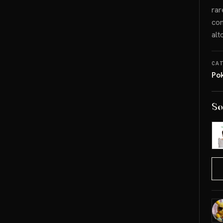
rar
con
alt
CA
Po
So