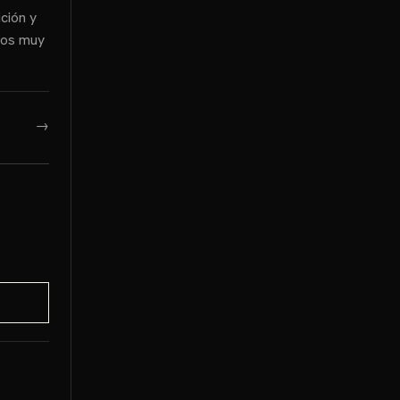
ción y
cios muy
→