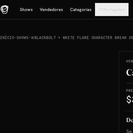
Shows
Vendedores
Categorias
Português
▾
PT
INÍCIO
·
SHOWS
·
🚨BLACKBOLT + WHITE FLARE CHARACTER BREAK D
REPRODUCIR
→
VENDIDO
VE
C
PR
$
De
Se 