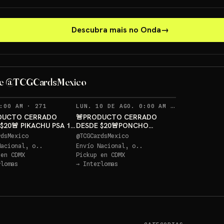
Descubra mais no Onda
→
PONCHO PI
PIKACHU PSA 10 GRATIS
GRATIS
de @TCGCardsMexico
Sorteo: PIKACHU PSA 10 GRATIS
→
Sorteo: PONCHO PIKACHU PSA 10 GRATIS
→
RECORDATORIOS
RECORDAT
:00 AM
·
271
LUN. 10 DE AGO. 0:00 AM
·
271
DUCTO CERRADO
🚨PRODUCTO CERRADO
$20🚨 PIKACHU PSA 10
DESDE $20🚨PONCHO
S
PIKACHU PSA 10 GRATIS
rdsMexico
@
TCGCardsMexico
Nacional, o..
Envío Nacional, o..
 en
CDMX
Pickup en
CDMX
rlomas
→
Interlomas