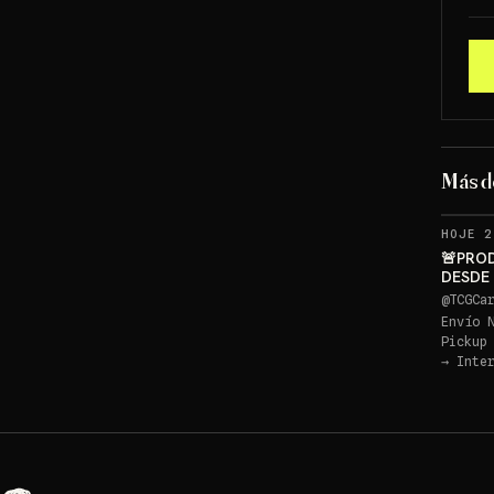
Más 
HOJE 2
🚨PRO
DESDE 
GRATI
@
TCGCa
Envío 
Pickup
→
Inte