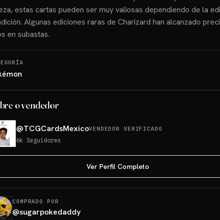
eza, estas cartas pueden ser muy valiosas dependiendo de la edi
dición. Algunas ediciones raras de Charizard han alcanzado pre
os en subastas.
TEGORÍA
kémon
bre o vendedor
@
TCGCardsMexico
VENDEDOR VERIFICADO
6k
Seguidores
Ver Perfil Completo
COMPRADO POR
@
sugarpokedaddy