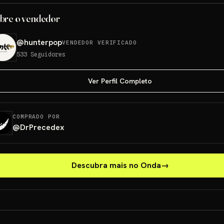
bre o vendedor
@
hunterpop
VENDEDOR VERIFICADO
533
Seguidores
Ver Perfil Completo
COMPRADO POR
@
DrPrecedex
Descubra mais no Onda
→