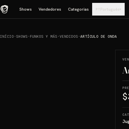
Shows
Vendedores
Categorias
Português
▾
PT
INÍCIO
·
SHOWS
·
FUNKOS Y MÁS
·
VENDIDOS
·
ARTÍCULO DE ONDA
REPRODUCIR
→
VENDIDO
VE
A
PR
$
CA
Ju