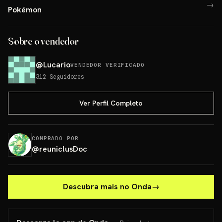
→
Pokémon
Sobre o vendedor
@
Lucario
VENDEDOR VERIFICADO
312
Seguidores
Ver Perfil Completo
COMPRADO POR
@
reuniclusDoc
Descubra mais no Onda
→