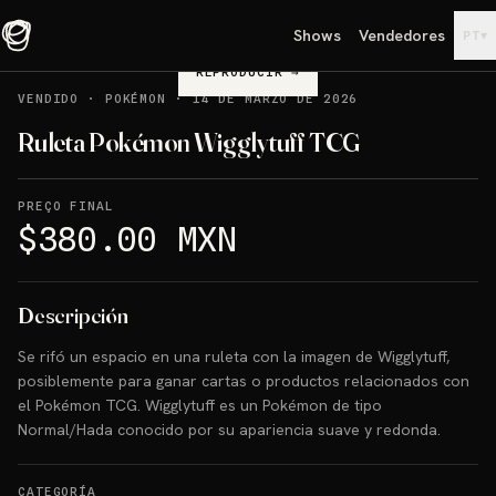
Shows
Vendedores
▾
PT
REPRODUCIR
→
VENDIDO
·
POKÉMON
·
14 DE MARZO DE 2026
Ruleta Pokémon Wigglytuff TCG
PREÇO FINAL
$380.00 MXN
Descripción
Se rifó un espacio en una ruleta con la imagen de Wigglytuff,
posiblemente para ganar cartas o productos relacionados con
el Pokémon TCG. Wigglytuff es un Pokémon de tipo
Normal/Hada conocido por su apariencia suave y redonda.
CATEGORÍA